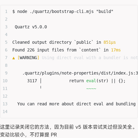
$ node ./quartz/bootstrap-cli.mjs "build"
 Quartz v5.0.0
Cleaned output directory `public` in 
851μs
Found 226 input files from `content` in 
17ms
▲ 
[
WARNING
]
 Using direct eval with a bundler is not
    .quartz/plugins/note-properties/dist/index.js:3
      3117 │           return 
eval
(str) || {};
           ╵                  
~~~~
  You can read more about direct eval and bundling 
这里记录关闭它的方法，因为目前 v5 版本尝试关过但没关全。
变动比较小，不打算提 PR