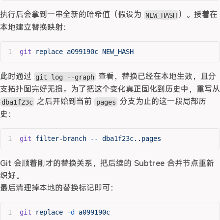
执行后会拿到一串全新的哈希值（假设为
）。接着在
NEW_HASH
本地建立替换映射：
git
 replace
 a099190c
 NEW_HASH
此时通过
查看，替换已经在本地生效，且分
git log --graph
支拓扑图完好无损。为了把这个变化真正固化到历史中，重写从
之后开始到当前
分支为止的这一段局部历
dba1f23c
pages
史：
git
 filter-branch
 --
 dba1f23c..pages
Git 会顺着刚才的替换关系，把后续的 Subtree 合并节点重新
织好。
最后清理掉本地的替换标记即可：
git
 replace
 -d
 a099190c