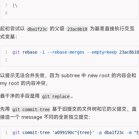
|\  
起初尝试以
的父级
为基准直接执行交互
dba1f23c
23ac8b18
式变基：
git
 rebase
 -i
 --rebase-merges
 --empty=keep
 23ac8b18
以提示无法合并失败，因为 subtree 中 new root 的内容会和
my root 的内容冲突，
最干净的手段是用
。
git replace
先用
基于旧提交的文件树和它的父提交，直
git commit-tree
接造一个 message 不同的全新独立提交：
git
 commit-tree
 'a099190c^{tree}'
 -p
 dba1f23c
 -m
 "