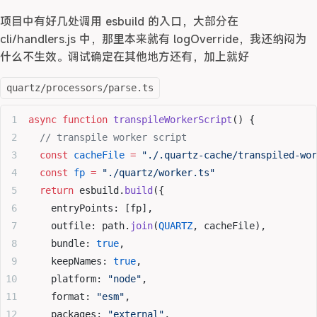
项目中有好几处调用 esbuild 的入口，大部分在
cli/handlers.js 中，那里本来就有 logOverride，我还纳闷为
什么不生效。调试确定在其他地方还有，加上就好
quartz/processors/parse.ts
async
 function
 transpileWorkerScript
() {
  // transpile worker script
  const
 cacheFile
 =
 "./.quartz-cache/transpiled-wor
  const
 fp
 =
 "./quartz/worker.ts"
  return
 esbuild.
build
({
    entryPoints: [fp],
    outfile: path.
join
(
QUARTZ
, cacheFile),
    bundle: 
true
,
    keepNames: 
true
,
    platform: 
"node"
,
    format: 
"esm"
,
    packages: 
"external"
,